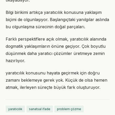
tıkayabiliyor.
Bilgi birikimi artıkça yaratıcılık konusuna yaklaşım
biçimi de olgunlaşıyor. Başlangıçtaki yanılgılar aslında
bu olgunlaşma sürecinin doğal parçaları.
Farklı perspektiflere açık olmak, yaratıcılık alanında
dogmatik yaklaşımların önüne geçiyor. Çok boyutlu
düşünmek daha yaratıcı çözümler üretmeye zemin
hazırlıyor.
yaratıcılık konusunu hayata geçirmek için doğru
zamanı beklemeye gerek yok. Küçük de olsa hemen
atmak, ilerleyen süreçte büyük fark oluşturuyor.
yaratıcılık
sanatsal ifade
problem çözme